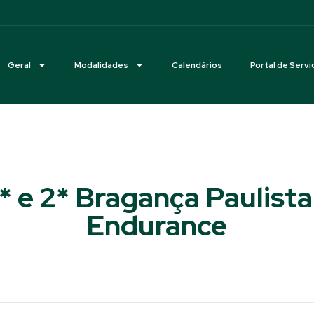
Geral
Modalidades
Calendários
Portal de Servi
1* e 2* Bragança Paulista
Endurance