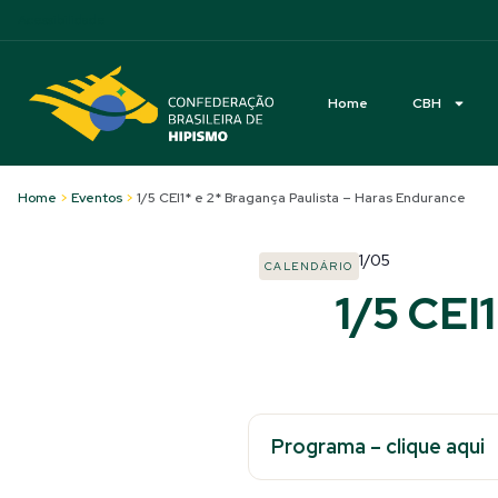
Acessibilidade
Home
CBH
Home
>
Eventos
>
1/5 CEI1* e 2* Bragança Paulista – Haras Endurance
1/05
CALENDÁRIO
1/5 CEI
Programa – clique aqui