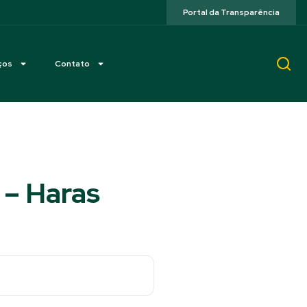
Portal da Transparência
ços
Contato
 – Haras