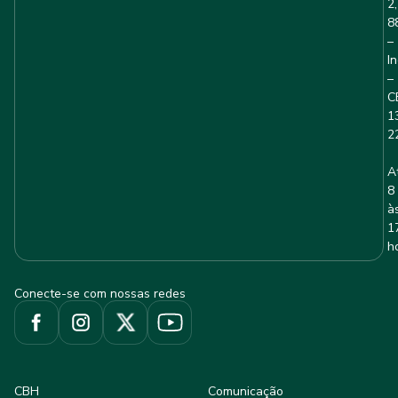
2,
8
–
I
–
C
1
2
A
8
à
1
h
Conecte-se com nossas redes
CBH
Comunicação