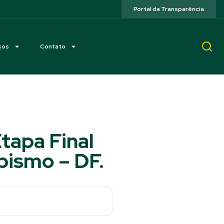
Portal da Transparência
ços
Contato
Etapa Final
pismo – DF.