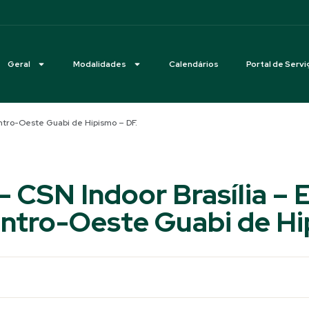
Geral
Modalidades
Calendários
Portal de Servi
Centro-Oeste Guabi de Hipismo – DF.
 – CSN Indoor Brasília – 
entro-Oeste Guabi de Hi