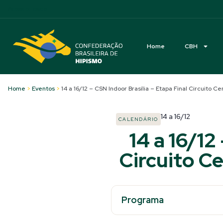
Acessibilidade
Home
CBH
Home
>
Eventos
>
14 a 16/12 – CSN Indoor Brasília – Etapa Final Circuito 
14
a
16/12
CALENDÁRIO
14 a 16/12
Circuito C
Programa