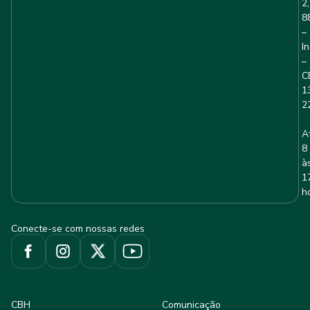
2,
8
–
I
–
C
1
2
A
8
à
1
h
Conecte-se com nossas redes
CBH
Comunicação