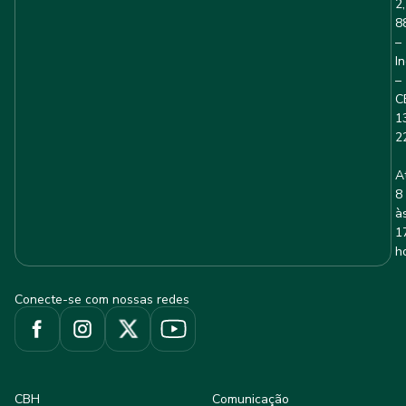
2,
8
–
I
–
C
1
2
A
8
à
1
h
Conecte-se com nossas redes
CBH
Comunicação