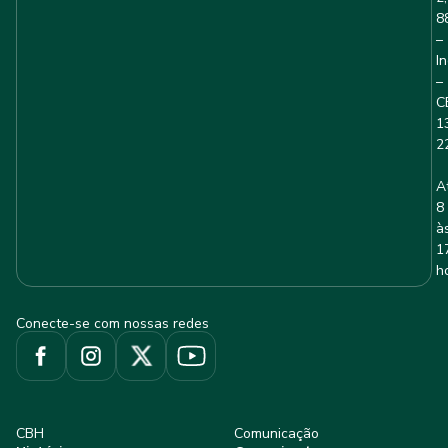
8
–
I
–
C
1
2
A
8
à
1
h
Conecte-se com nossas redes
CBH
Comunicação