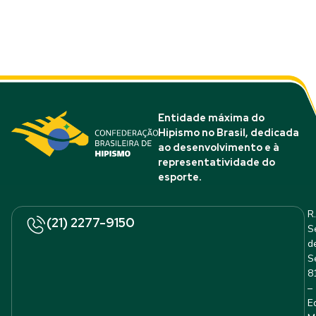
Entidade máxima do
Hipismo no Brasil, dedicada
ao desenvolvimento e à
representatividade do
esporte.
R.
(21) 2277-9150
S
d
S
8
–
E