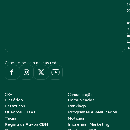
1
2
A
8
à
1
h
Conecte-se com nossas redes
CBH
Comunicação
Histórico
Comunicados
Estatutos
Rankings
Quadros Juízes
Programas e Resultados
Taxas
Notícias
Registros Ativos CBH
Imprensa | Marketing