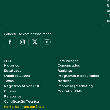
A
8
à
1
h
Conecte-se com nossas redes
CBH
Comunicação
Histórico
Comunicados
Estatutos
Rankings
Quadros Juízes
Programas e Resultados
Taxas
Notícias
Registros Ativos CBH
Imprensa | Marketing
Cursos
Contato | FAQ
Relatórios
Certificação Técnica
Portal da Transparência