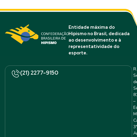
Entidade máxima do
Hipismo no Brasil, dedicada
ao desenvolvimento e à
representatividade do
esporte.
R.
(21) 2277-9150
S
d
S
8
–
E
M
C
3
A