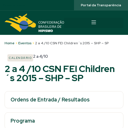
Acessibilidade
Portal da Transparência
Home
>
Eventos
>
2 a 4 /10 CSN FEI Children´s 2015 – SHP – SP
2
a
4/10
CALENDÁRIO
2 a 4 /10 CSN FEI Children
´s 2015 – SHP – SP
Ordens de Entrada / Resultados
Programa