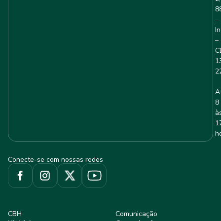
8
–
I
–
C
1
2
A
8
à
1
h
Conecte-se com nossas redes
CBH
Comunicação