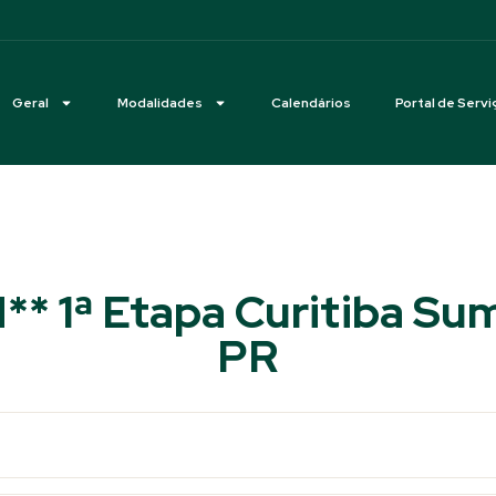
Geral
Modalidades
Calendários
Portal de Servi
N** 1ª Etapa Curitiba Su
PR