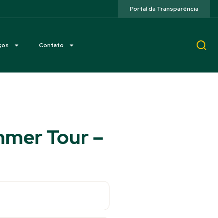
Portal da Transparência
ços
Contato
mmer Tour –