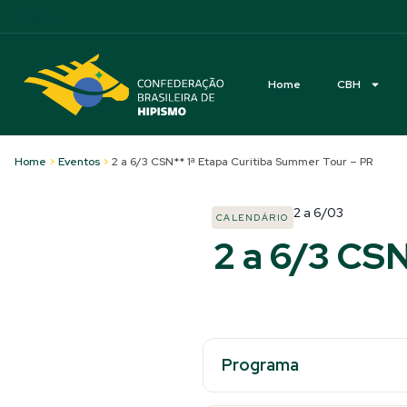
Acessibilidade
Home
CBH
Home
>
Eventos
>
2 a 6/3 CSN** 1ª Etapa Curitiba Summer Tour – PR
2
a
6/03
CALENDÁRIO
2 a 6/3 CS
Programa