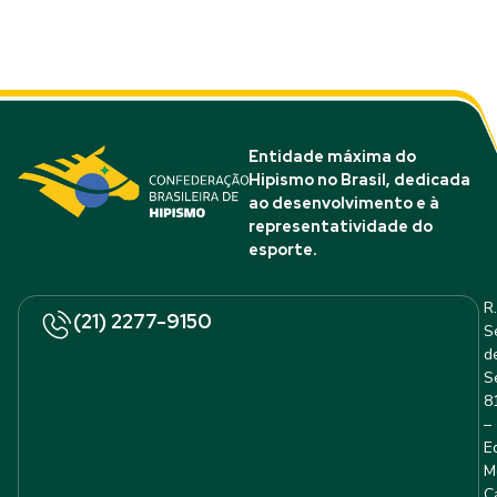
Entidade máxima do
Hipismo no Brasil, dedicada
ao desenvolvimento e à
representatividade do
esporte.
R.
(21) 2277-9150
S
d
S
8
–
E
M
C