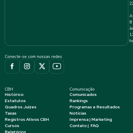
2
A
8
à
1
h
Conecte-se com nossas redes
CBH
Comunicação
Histórico
Comunicados
Estatutos
Rankings
Quadros Juízes
Programas e Resultados
Taxas
Notícias
Registros Ativos CBH
Imprensa | Marketing
Cursos
Contato | FAQ
Relatórios