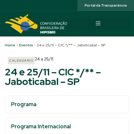
Acessibilidade
Portal da Transparência
Home
>
Eventos
>
24 e 25/11 – CIC */** – Jaboticabal – SP
24
a
25/11
CALENDÁRIO
24 e 25/11 – CIC */** –
Jaboticabal – SP
Programa
Programa Internacional