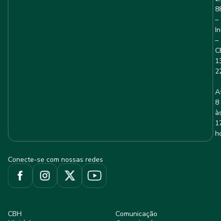
8
–
I
–
C
1
2
A
8
à
1
h
Conecte-se com nossas redes
CBH
Comunicação