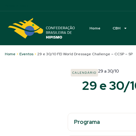
Acessibilidade
Home
CBH
Home
>
Eventos
>
29 e 30/10 FEI World Dressage Challenge – CCSP – SP
29
a
30/10
CALENDÁRIO
29 e 30/1
Programa