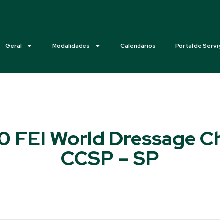
Geral
Modalidades
Calendários
Portal de Servi
0 FEI World Dressage C
CCSP – SP