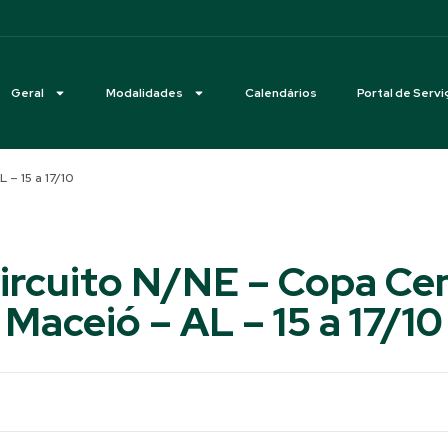
Geral
Modalidades
Calendários
Portal de Servi
 – 15 a 17/10
ircuito N/NE – Copa Ce
Maceió – AL – 15 a 17/10