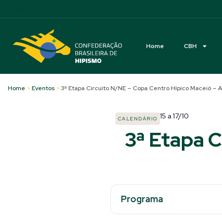
Acessibilidade
Home
CBH
Home
>
Eventos
>
3ª Etapa Circuito N/NE – Copa Centro Hípico Maceió – AL
15
a
17/10
CALENDÁRIO
3ª Etapa C
Programa