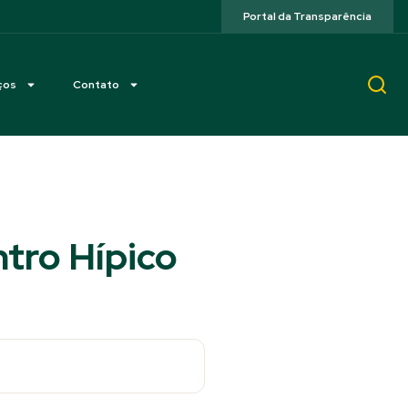
Portal da Transparência
ços
Contato
ntro Hípico