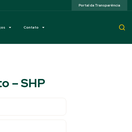
Portal da Transparência
ços
Contato
to – SHP