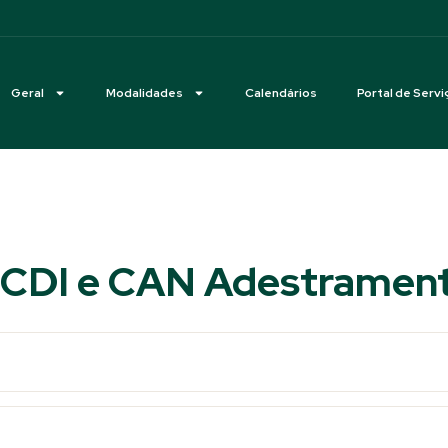
Geral
Modalidades
Calendários
Portal de Servi
0 CDI e CAN Adestramen