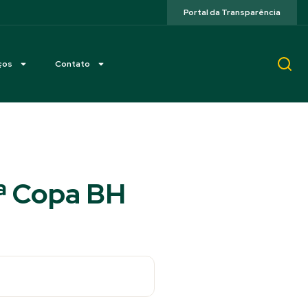
Portal da Transparência
ços
Contato
5ª Copa BH