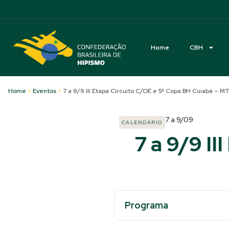
Acessibilidade
Home
CBH
Home
>
Eventos
>
7 a 9/9 III Etapa Circuito C/OE e 5ª Copa BH Cuiabá – M
7
a
9/09
CALENDÁRIO
7 a 9/9 I
Programa