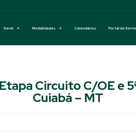
Geral
Modalidades
Calendários
Portal de Servi
T
II Etapa Circuito C/OE e 
Cuiabá – MT