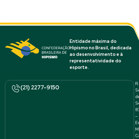
Entidade máxima do
Hipismo no Brasil, dedicada
ao desenvolvimento e à
representatividade do
esporte.
R.
(21) 2277-9150
S
d
S
8
–
E
M
C