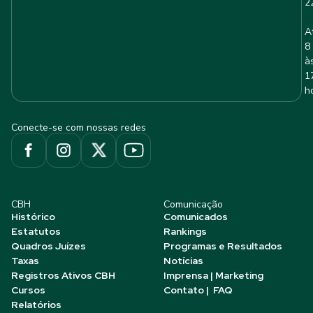
2
A
8
à
1
h
Conecte-se com nossas redes
CBH
Comunicação
Histórico
Comunicados
Estatutos
Rankings
Quadros Juízes
Programas e Resultados
Taxas
Notícias
Registros Ativos CBH
Imprensa | Marketing
Cursos
Contato | FAQ
Relatórios