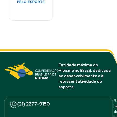
Entidade máxima do
Hipismo no Brasil, dedicada
ao desenvolvimento e à
representatividade do
esporte.
R.
(21) 2277-9150
S
d