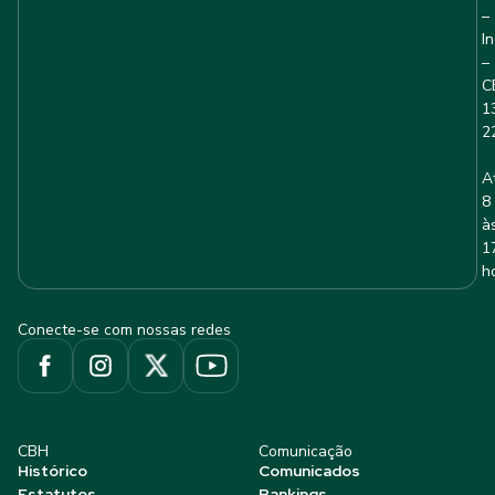
–
I
–
C
1
2
A
8
à
1
h
Conecte-se com nossas redes
CBH
Comunicação
Histórico
Comunicados
Estatutos
Rankings