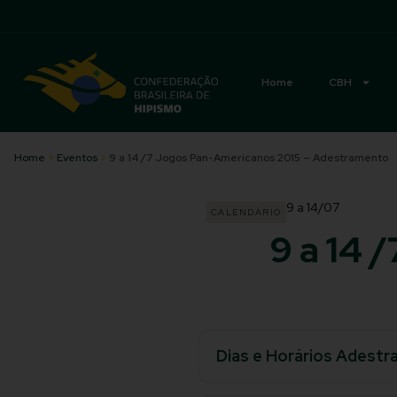
Acessibilidade
Home
CBH
Home
>
Eventos
>
9 a 14 /7 Jogos Pan-Americanos 2015 – Adestramento
9
a
14/07
CALENDÁRIO
9 a 14 
Dias e Horários Adestr