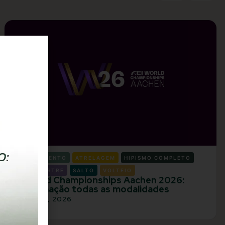
ADESTRAMENTO
ATRELAGEM
HIPISMO COMPLETO
PARAEQUESTRE
SALTO
VOLTEIO
FEI World Championships Aachen 2026:
programação todas as modalidades
JULHO 22, 2026