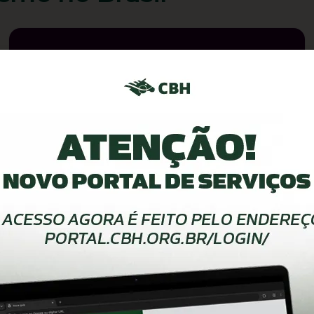
ADESTRAMENTO
João Victor Oliva, Manuel Tavares de
Almeida, Murilo Augusto e Nuno Chaves de
Almeida: integrantes do Time Brasil em
Aachen 2026
AGOSTO 4, 2026