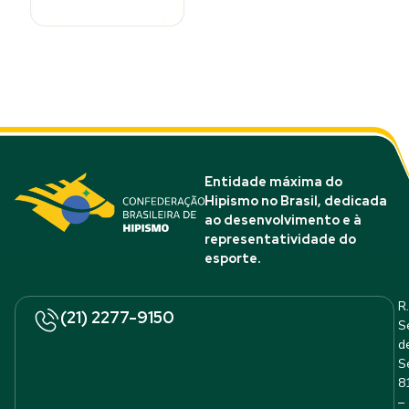
Entidade máxima do
Hipismo no Brasil, dedicada
ao desenvolvimento e à
representatividade do
esporte.
R.
(21) 2277-9150
S
d
S
8
–