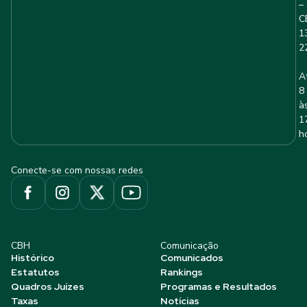
–
C
1
2
A
8
à
1
h
Conecte-se com nossas redes
CBH
Comunicação
Histórico
Comunicados
Estatutos
Rankings
Quadros Juízes
Programas e Resultados
Taxas
Notícias