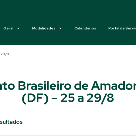
Geral
Modalidades
Calendários
Portal de Servi
 29/8
o Brasileiro de Amado
(DF) – 25 a 29/8
esultados