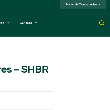
Portal da Transparência
ços
Contato
res – SHBR