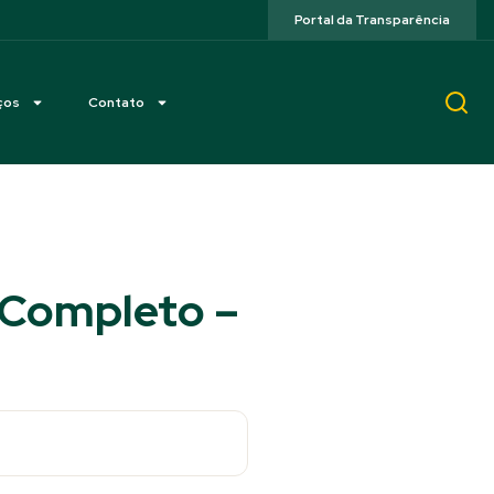
Portal da Transparência
ços
Contato
 Completo –