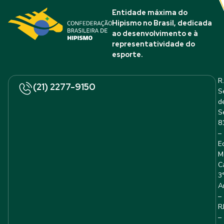
Entidade máxima do
Hipismo no Brasil, dedicada
ao desenvolvimento e à
representatividade do
esporte.
R.
(21) 2277-9150
S
d
S
8
–
E
M
C
3
A
–
R
–