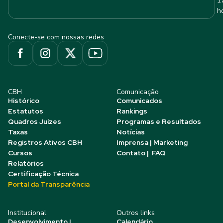
1
h
Conecte-se com nossas redes
CBH
Comunicação
Histórico
Comunicados
Estatutos
Rankings
Quadros Juízes
Programas e Resultados
Taxas
Notícias
Registros Ativos CBH
Imprensa | Marketing
Cursos
Contato | FAQ
Relatórios
Certificação Técnica
Portal da Transparência
Institucional
Outros links
Desenvolvimento |
Calendário