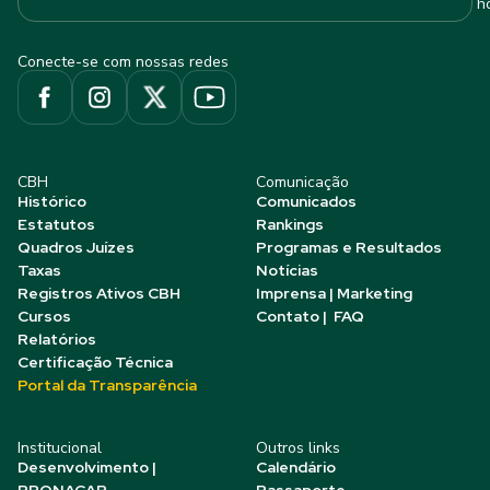
h
Conecte-se com nossas redes
CBH
Comunicação
Histórico
Comunicados
Estatutos
Rankings
Quadros Juízes
Programas e Resultados
Taxas
Notícias
Registros Ativos CBH
Imprensa | Marketing
Cursos
Contato | FAQ
Relatórios
Certificação Técnica
Portal da Transparência
Institucional
Outros links
Desenvolvimento |
Calendário
PRONACAP
Passaporte