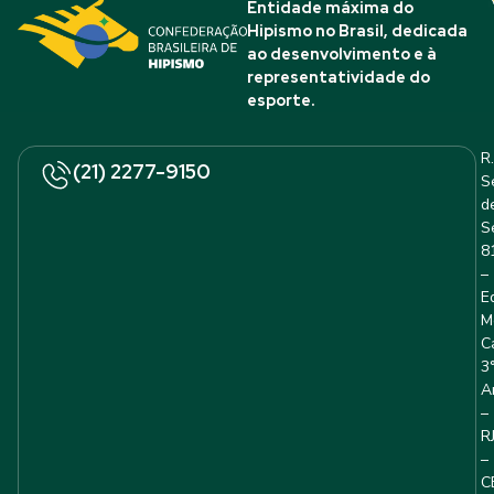
Entidade máxima do
Hipismo no Brasil, dedicada
ao desenvolvimento e à
representatividade do
esporte.
R.
(21) 2277-9150
S
d
S
8
–
E
M
C
3
A
–
R
–
C