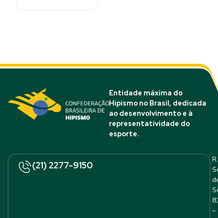
Entidade máxima do
Hipismo no Brasil, dedicada
ao desenvolvimento e à
representatividade do
esporte.
R.
(21) 2277-9150
S
d
S
8
–