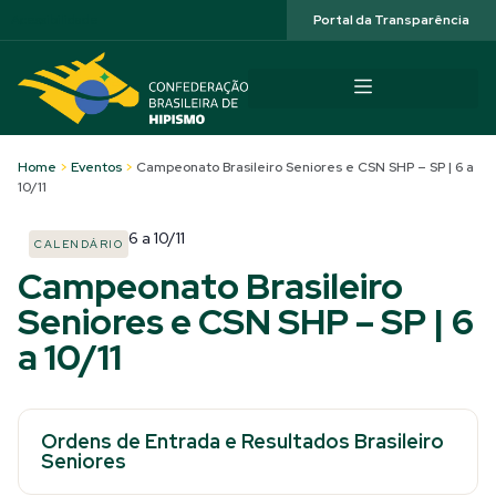
Acessibilidade
Portal da Transparência
Home
>
Eventos
>
Campeonato Brasileiro Seniores e CSN SHP – SP | 6 a
10/11
6
a
10/11
CALENDÁRIO
Campeonato Brasileiro
Seniores e CSN SHP – SP | 6
a 10/11
Ordens de Entrada e Resultados Brasileiro
Seniores