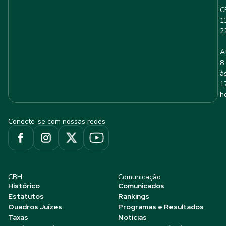
C
1
2
A
8
à
1
h
Conecte-se com nossas redes
CBH
Comunicação
Histórico
Comunicados
Estatutos
Rankings
Quadros Juízes
Programas e Resultados
Taxas
Notícias