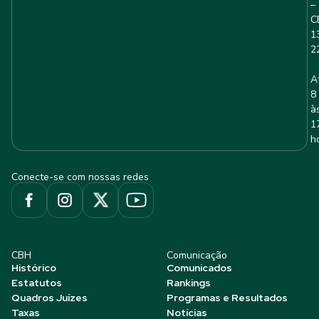
–
C
1
2
A
8
à
1
h
Conecte-se com nossas redes
CBH
Comunicação
Histórico
Comunicados
Estatutos
Rankings
Quadros Juízes
Programas e Resultados
Taxas
Notícias