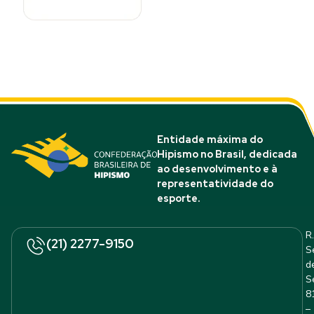
Entidade máxima do
Hipismo no Brasil, dedicada
ao desenvolvimento e à
representatividade do
esporte.
R.
(21) 2277-9150
S
d
S
8
–