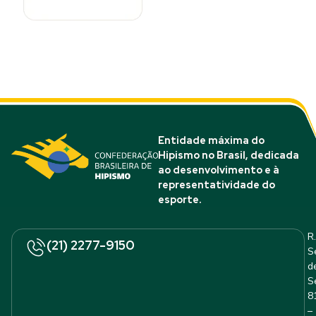
Entidade máxima do
Hipismo no Brasil, dedicada
ao desenvolvimento e à
representatividade do
esporte.
R.
(21) 2277-9150
S
d
S
8
–