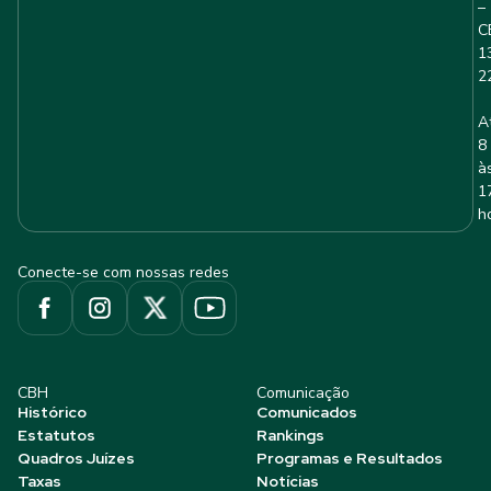
–
C
1
2
A
8
à
1
h
Conecte-se com nossas redes
CBH
Comunicação
Histórico
Comunicados
Estatutos
Rankings
Quadros Juízes
Programas e Resultados
Taxas
Notícias