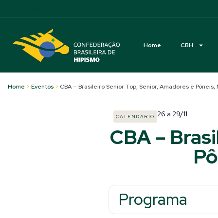
Acessibilidade
Home
CBH
Home
>
Eventos
>
CBA – Brasileiro Senior Top, Senior, Amadores e Pôneis, 
26
a
29/11
CALENDÁRIO
CBA – Brasi
Pô
Programa