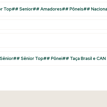
or Top## Senior## Amadores## Pôneis## Nacional 
 Sênior## Sênior Top## Pônei## Taça Brasil e CAN