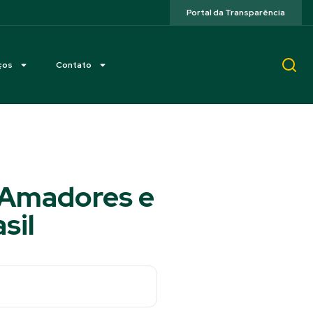
Portal da Transparência
ços
Contato
, Amadores e
sil