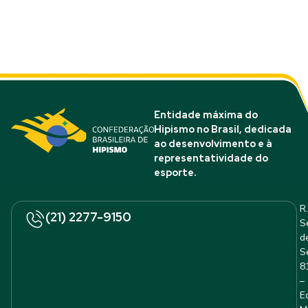
Entidade máxima do
Hipismo no Brasil, dedicada
ao desenvolvimento e à
representatividade do
esporte.
R.
(21) 2277-9150
S
d
S
8
–
E