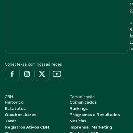
1
2
A
8
à
1
h
Conecte-se com nossas redes
CBH
Comunicação
Histórico
Comunicados
Estatutos
Rankings
Quadros Juízes
Programas e Resultados
Taxas
Notícias
Registros Ativos CBH
Imprensa | Marketing