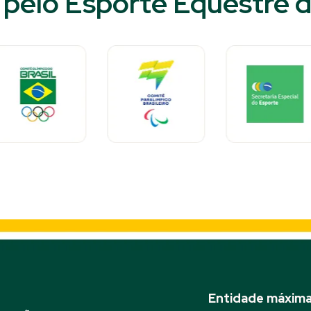
pelo Esporte Equestre do
Entidade máxima 