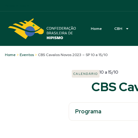
Acessibilidade
Home
CBH
Home
>
Eventos
>
CBS Cavalos Novos 2023 – SP 10 a 15/10
10
a
15/10
CALENDÁRIO
CBS Cav
Programa