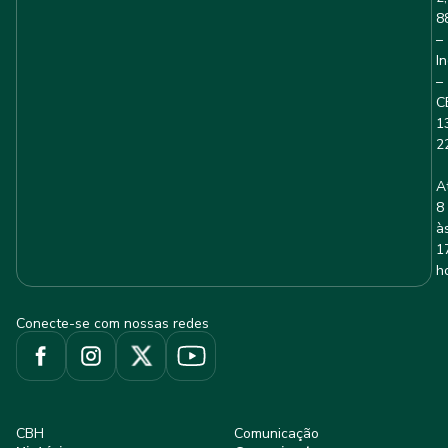
8
–
I
–
C
1
2
A
8
à
1
h
Conecte-se com nossas redes
CBH
Comunicação