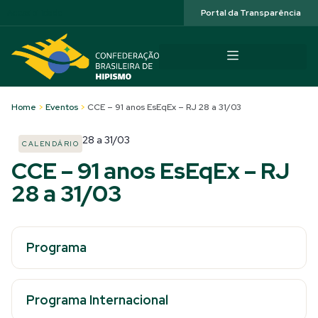
Acessibilidade
Portal da Transparência
Home
>
Eventos
>
CCE – 91 anos EsEqEx – RJ 28 a 31/03
28
a
31/03
CALENDÁRIO
CCE – 91 anos EsEqEx – RJ
28 a 31/03
Programa
Programa Internacional