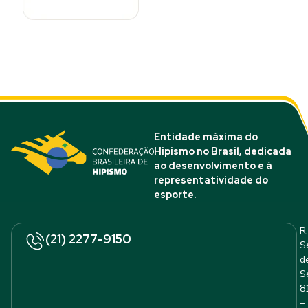
Entidade máxima do
Hipismo no Brasil, dedicada
ao desenvolvimento e à
representatividade do
esporte.
R.
(21) 2277-9150
S
d
S
8
–