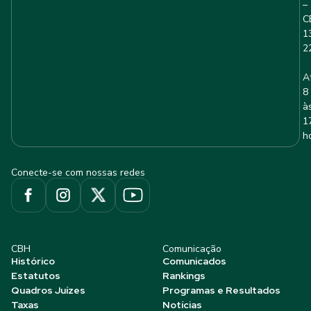
–
C
1
2
A
8
à
1
h
Conecte-se com nossas redes
CBH
Comunicação
Histórico
Comunicados
Estatutos
Rankings
Quadros Juízes
Programas e Resultados
Taxas
Notícias