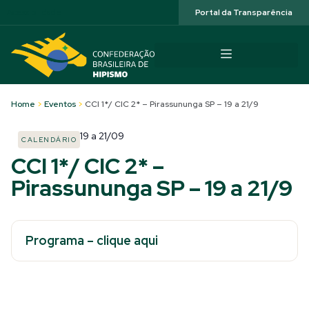
Acessibilidade
Portal da Transparência
Home
>
Eventos
>
CCI 1*/ CIC 2* – Pirassununga SP – 19 a 21/9
19
a
21/09
CALENDÁRIO
CCI 1*/ CIC 2* –
Pirassununga SP – 19 a 21/9
Programa – clique aqui