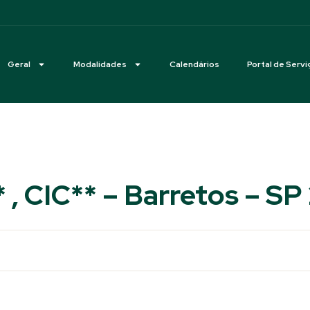
Geral
Modalidades
Calendários
Portal de Servi
 , CIC** – Barretos – SP 