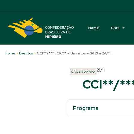
Acessibilidade
Home
CBH
Home
>
Eventos
>
CCI**/*** , CIC** – Barretos – SP 21 a 24/11
21/11
CALENDÁRIO
CCI**/***
Programa