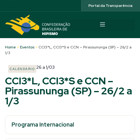
Acessibilidade
Portal da Transparência
Home
>
Eventos
>
CCI3*L, CCI3*S e CCN – Pirassununga (SP) – 26/2 a
1/3
26
a
1/03
CALENDÁRIO
CCI3*L, CCI3*S e CCN –
Pirassununga (SP) – 26/2 a
1/3
Programa Internacional