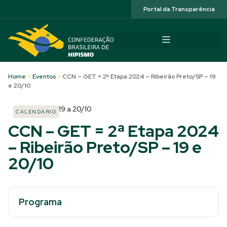
Acessibilidade
Portal da Transparência
Home
>
Eventos
>
CCN – GET = 2ª Etapa 2024 – Ribeirão Preto/SP – 19
e 20/10
19
a
20/10
CALENDÁRIO
CCN – GET = 2ª Etapa 2024
– Ribeirão Preto/SP – 19 e
20/10
Programa