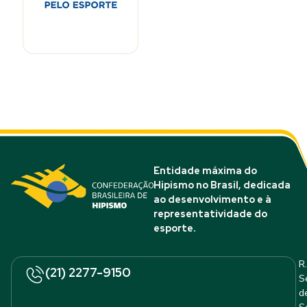
Entidade máxima do
Hipismo no Brasil, dedicada
ao desenvolvimento e à
representatividade do
esporte.
R.
(21) 2277-9150
S
d