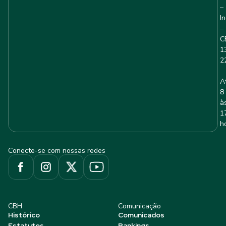
–
I
–
C
1
2
A
8
à
1
h
Conecte-se com nossas redes
CBH
Comunicação
Histórico
Comunicados
Estatutos
Rankings