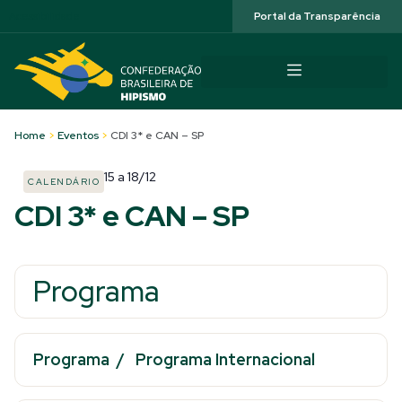
Acessibilidade
Portal da Transparência
Home
>
Eventos
>
CDI 3* e CAN – SP
15
a
18/12
CALENDÁRIO
CDI 3* e CAN – SP
Programa
Programa
/
Programa Internaciona
l