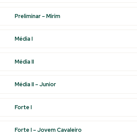
Preliminar – Mirim
Média I
Média II
Média II – Junior
Forte I
Forte I – Jovem Cavaleiro