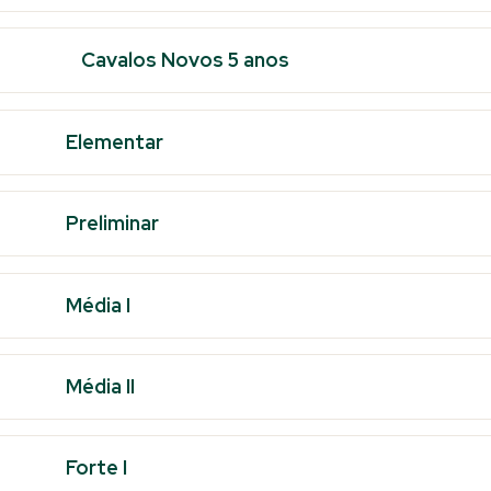
Cavalos Novos 5 anos
Elementar
Preliminar
Média I
Média II
Forte I