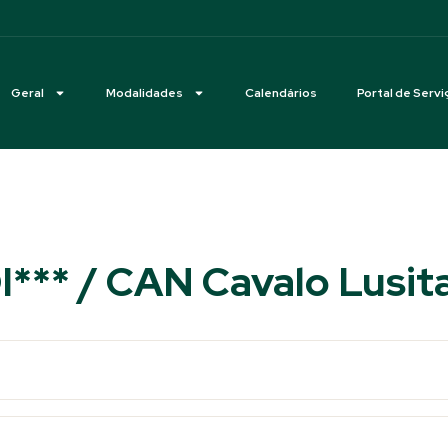
Geral
Modalidades
Calendários
Portal de Servi
I*** / CAN Cavalo Lusit