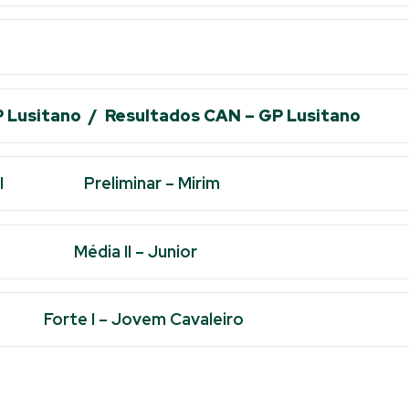
P Lusitano /
Resultados CAN – GP Lusitano
I
Preliminar – Mirim
Média II – Junior
Forte I – Jovem Cavaleiro