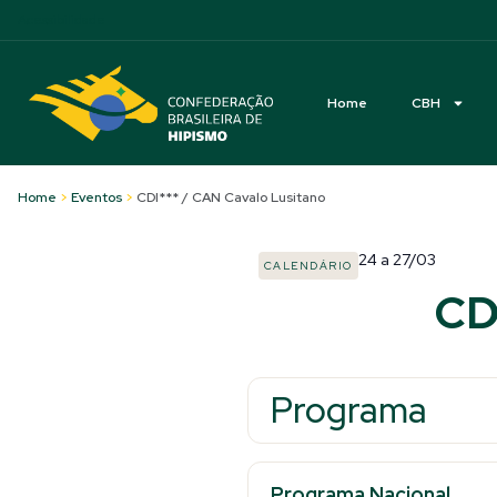
Acessibilidade
Home
CBH
Home
>
Eventos
>
CDI*** / CAN Cavalo Lusitano
24
a
27/03
CALENDÁRIO
CD
Programa
Programa Nacional