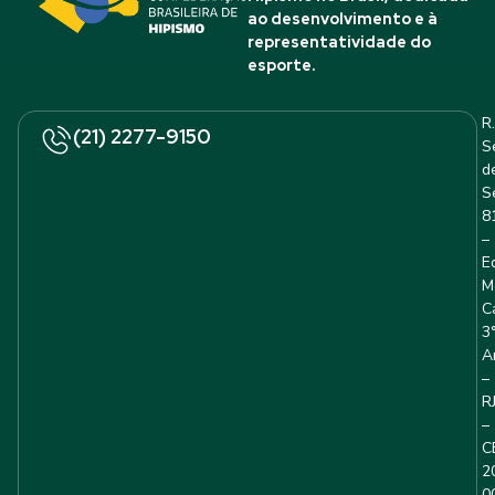
ao desenvolvimento e à
representatividade do
esporte.
R.
(21) 2277-9150
S
d
S
8
–
E
M
C
3
A
–
R
–
C
2
0