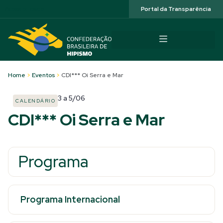
Acessibilidade
Portal da Transparência
Home
>
Eventos
>
CDI*** Oi Serra e Mar
3
a
5/06
CALENDÁRIO
CDI*** Oi Serra e Mar
Programa
Programa Internacional