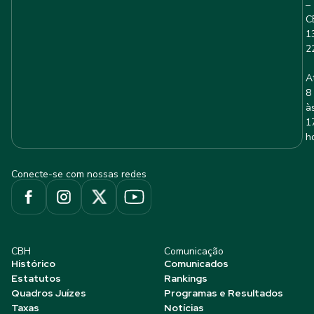
–
C
1
2
A
8
à
1
h
Conecte-se com nossas redes
CBH
Comunicação
Histórico
Comunicados
Estatutos
Rankings
Quadros Juízes
Programas e Resultados
Taxas
Notícias