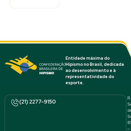
Entidade máxima do
Hipismo no Brasil, dedicada
ao desenvolvimento e à
representatividade do
esporte.
R.
(21) 2277-9150
S
d
S
8
–