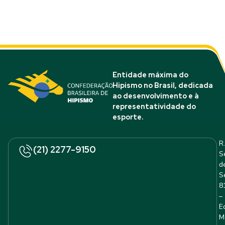
Entidade máxima do
Hipismo no Brasil, dedicada
ao desenvolvimento e à
representatividade do
esporte.
R.
(21) 2277-9150
S
d
S
8
–
E
M