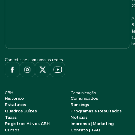
2
A
8
à
1
h
Conecte-se com nossas redes
CBH
Comunicação
Histórico
Comunicados
Estatutos
Rankings
Quadros Juízes
Programas e Resultados
Taxas
Notícias
Registros Ativos CBH
Imprensa | Marketing
Cursos
Contato | FAQ