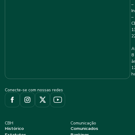
–
I
–
C
1
2
A
8
à
1
h
Conecte-se com nossas redes
CBH
Comunicação
Histórico
Comunicados
Estatutos
Rankings