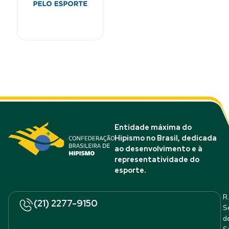
Entidade máxima do
Hipismo no Brasil, dedicada
ao desenvolvimento e à
representatividade do
esporte.
R.
(21) 2277-9150
S
d