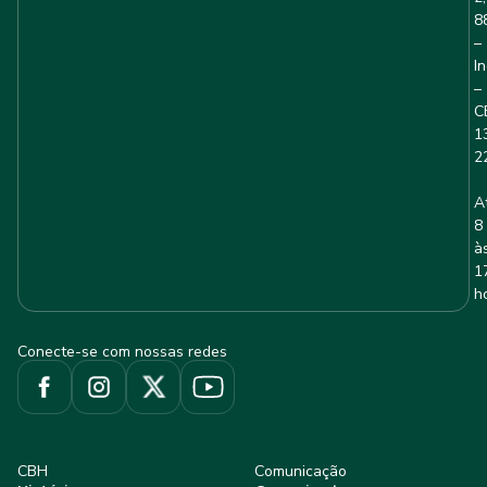
8
–
I
–
C
1
2
A
8
à
1
h
Conecte-se com nossas redes
CBH
Comunicação