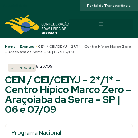
Acessibilidade
Portal da Transparência
Home
>
Eventos
>
CEN / CEI/CEIYJ – 2*/1* – Centro Hípico Marco Zero
– Araçoiaba da Serra – SP | 06 e 07/09
6
a
7/09
CALENDÁRIO
CEN / CEI/CEIYJ – 2*/1* –
Centro Hípico Marco Zero –
Araçoiaba da Serra – SP |
06 e 07/09
Programa Nacional