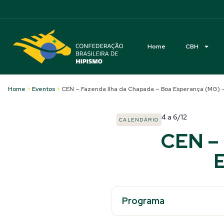
Acessibilidade
Home
CBH
Home
>
Eventos
>
CEN – Fazenda Ilha da Chapada – Boa Esperança (MG) –
4
a
6/12
CALENDÁRIO
CEN – 
E
Programa