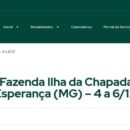
Geral
Modalidades
Calendários
Portal de Servi
 4 a 6/12
Fazenda Ilha da Chapad
sperança (MG) – 4 a 6/