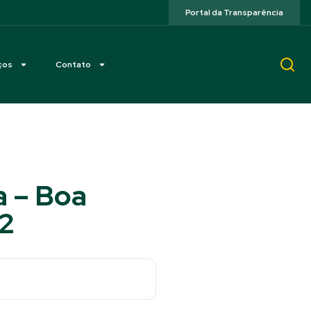
Portal da Transparência
ços
Contato
a – Boa
12