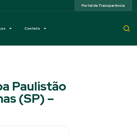
Portal da Transparência
ços
Contato
pa Paulistão
nas (SP) –