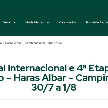
Geral
Modalidades
Calendários
Portal de Servi
ro – Haras Albar – Campinas (SP) – 30/7 a 1/8
l Internacional e 4ª Eta
 – Haras Albar – Campi
30/7 a 1/8