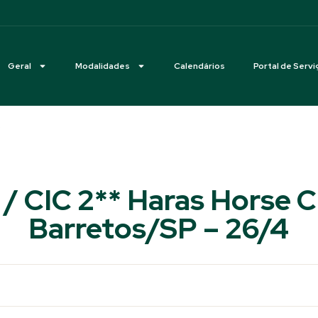
Geral
Modalidades
Calendários
Portal de Servi
* / CIC 2** Haras Horse C
Barretos/SP – 26/4