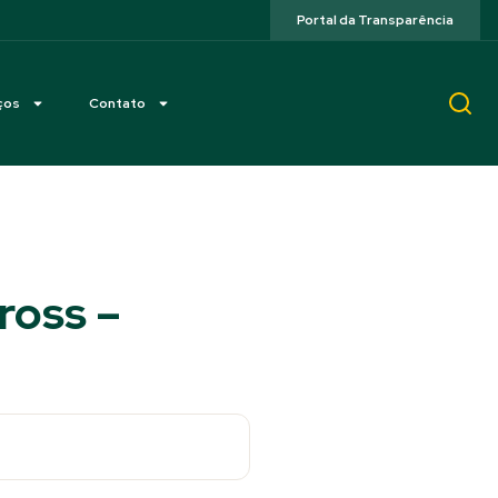
Portal da Transparência
ços
Contato
ross –