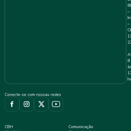
8
–
I
–
C
1
2
A
8
à
1
h
Conecte-se com nossas redes
CBH
Comunicação