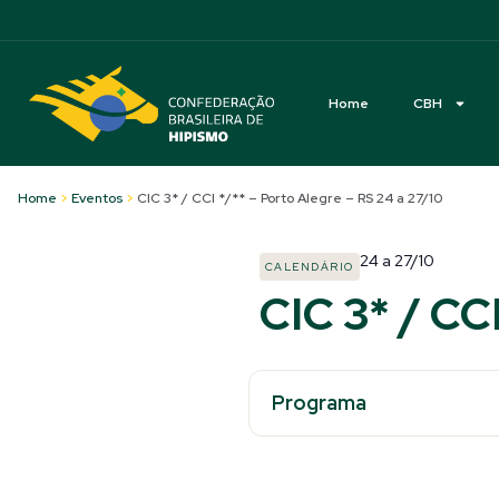
Acessibilidade
Home
CBH
Home
>
Eventos
>
CIC 3* / CCI */** – Porto Alegre – RS 24 a 27/10
24
a
27/10
CALENDÁRIO
CIC 3* / CC
Programa