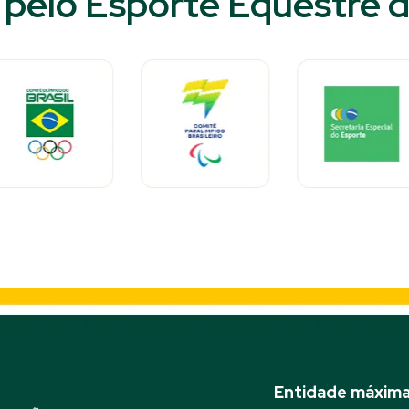
pelo Esporte Equestre do
Entidade máxima 