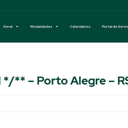
Geral
Modalidades
Calendários
Portal de Servi
I */** – Porto Alegre – R