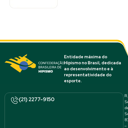
Entidade máxima do
Hipismo no Brasil, dedicada
ao desenvolvimento e à
representatividade do
esporte.
R.
(21) 2277-9150
S
d
S
8
–