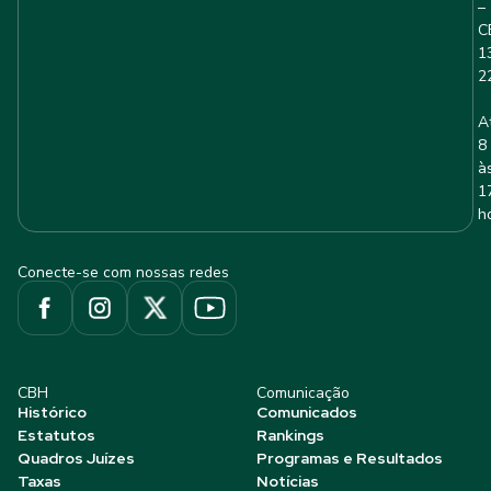
–
C
1
2
A
8
à
1
h
Conecte-se com nossas redes
CBH
Comunicação
Histórico
Comunicados
Estatutos
Rankings
Quadros Juízes
Programas e Resultados
Taxas
Notícias